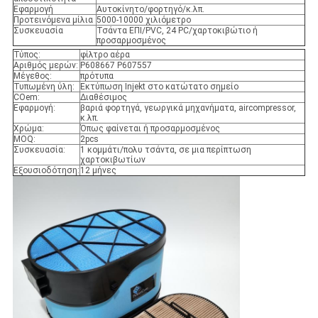
Εφαρμογή
Αυτοκίνητο/φορτηγό/κ.λπ.
Προτεινόμενα μίλια
5000-10000 χιλιόμετρο
Συσκευασία
Τσάντα ΕΠΙ/PVC, 24 PC/χαρτοκιβώτιο ή
προσαρμοσμένος
Τύπος:
φίλτρο αέρα
Αριθμός μερών:
P608667 P607557
Μέγεθος:
πρότυπα
Τυπωμένη ύλη:
Εκτύπωση Injekt στο κατώτατο σημείο
COem:
Διαθέσιμος
Εφαρμογή:
βαριά φορτηγά, γεωργικά μηχανήματα, aircompressor,
κ.λπ.
Χρώμα:
Όπως φαίνεται ή προσαρμοσμένος
MOQ:
2pcs
Συσκευασία:
1 κομμάτι/πολυ τσάντα, σε μια περίπτωση
χαρτοκιβωτίων
Εξουσιοδότηση:
12 μήνες