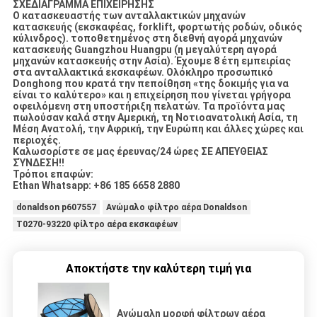
ΣΧΕΔΙΑΓΡΑΜΜΑ ΕΠΙΧΕΙΡΗΣΗΣ
Ο κατασκευαστής των ανταλλακτικών μηχανών
κατασκευής (εκσκαφέας, forklift, φορτωτής ροδών, οδικός
κύλινδρος). τοποθετημένος στη διεθνή αγορά μηχανών
κατασκευής Guangzhou Huangpu (η μεγαλύτερη αγορά
μηχανών κατασκευής στην Ασία). Έχουμε 8 έτη εμπειρίας
στα ανταλλακτικά εκσκαφέων. Ολόκληρο προσωπικό
Donghong που κρατά την πεποίθηση «της δοκιμής για να
είναι το καλύτερο» και η επιχείρηση που γίνεται γρήγορα
οφειλόμενη στη υποστήριξη πελατών. Τα προϊόντα μας
πωλούσαν καλά στην Αμερική, τη Νοτιοανατολική Ασία, τη
Μέση Ανατολή, την Αφρική, την Ευρώπη και άλλες χώρες και
περιοχές.
Καλωσορίστε σε μας έρευνας/24 ώρες ΣΕ ΑΠΕΥΘΕΙΑΣ
ΣΎΝΔΕΣΗ!!
Τρόποι επαφών:
Ethan Whatsapp: +86 185 6658 2880
donaldson p607557
Ανώμαλο φίλτρο αέρα Donaldson
T0270-93220 φίλτρο αέρα εκσκαφέων
Αποκτήστε την καλύτερη τιμή για
Ανώμαλη μορφή φίλτρων αέρα