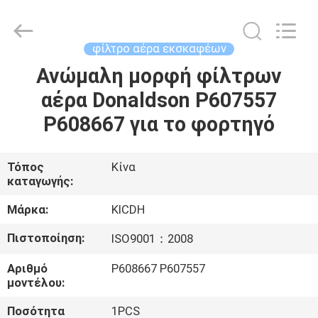
Silk
Road
Enterprise
Management
Services
φίλτρο αέρα εκσκαφέων
Co.,Ltd..
All
Rights
Ανώμαλη μορφή φίλτρων
ΣΠΊΤΙ
Reserved.
αέρα Donaldson P607557
ΠΡΟΪΌΝΤΑ
P608667 για το φορτηγό
ΠΕΡΊΠΟΥ
Τόπος
Κίνα
καταγωγής:
ΕΜΕΊΣ
Μάρκα:
KICDH
ΓΎΡΟΣ
Πιστοποίηση:
ISO9001：2008
ΕΡΓΟΣΤΑΣΊΩΝ
Αριθμό
P608667 P607557
μοντέλου:
ΠΟΙΟΤΙΚΌΣ
Ποσότητα
1PCS