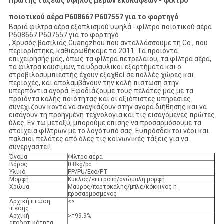
Πρώτης τάξεως υψηλός μερών εκσκαφέων - φίλτρο
ποιοτικού αέρα P608667 P607557 για το φορτηγό
Βαριά φίλτρα αέρα εξοπλισμού υψηλά - φίλτρο ποιοτικού αέρα
P608667 P607557 για το φορτηγό
, Χρυσός βασιλιάς Guangzhou που ανταλλάσσουμε τη Co., που
περιορίστηκε, καθιερωθήκαμε το 2011. Τα προϊόντα
επιχείρησής μας, όπως τα φίλτρα πετρελαίου, τα φίλτρα αέρα,
τα φίλτρα καυσίμων, τα υδραυλικοί εξαρτήματα και ο
στροβιλοσυμπιεστής έχουν εξαχθεί σε πολλές χώρες και
περιοχές, και απολαμβάνουν την καλή πίστωση στην
υπερπόντια αγορά. Εφοδιάζουμε τους πελάτες μας με τα
προϊόντα καλής ποιότητας και οι αξιόπιστες υπηρεσίες
συνεχίζουν κοντά να αναγκάζουν στην αγορά διήθησης και να
εισάγουν τη προηγμένη τεχνολογία και τις εισαγόμενες πρώτες
ύλες. Εν τω μεταξύ, μπορούμε επίσης να προσαρμόσουμε τα
στοιχεία φίλτρων με το λογότυπό σας. Ευπρόσδεκτοι νέοι και
παλαιοί πελάτες από όλες τις κοινωνικές τάξεις για να
συνεργαστεί!
Όνομα
Φίλτρο αέρα
Βάρος
0.8kg/pc
Υλικό
PP/PU/Eco/PT
Μορφή
Κύκλος/επιτροπή/ανώμαλη μορφή
Χρώμα
Μαύρος/πορτοκαλής/μπλε/κόκκινος ή
προσαρμοσμένος
Αρχική πτώση
<>
πίεσης
Αρχική
>=99.9%
αποδοτικότητα