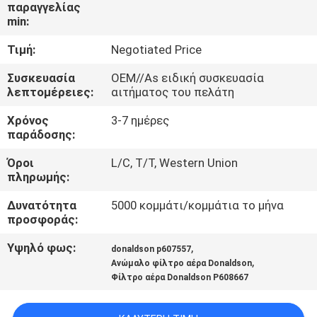
ΈΛΕΓΧΟΣ
παραγγελίας
min:
Τιμή:
Negotiated Price
SITEMAP
Συσκευασία
OEM//As ειδική συσκευασία
λεπτομέρειες:
αιτήματος του πελάτη
PRIVACY
Χρόνος
3-7 ημέρες
POLICY
παράδοσης:
Όροι
L/C, T/T, Western Union
πληρωμής:
Δυνατότητα
5000 κομμάτι/κομμάτια το μήνα
προσφοράς:
Υψηλό φως:
,
donaldson p607557
,
Ανώμαλο φίλτρο αέρα Donaldson
Φίλτρο αέρα Donaldson P608667