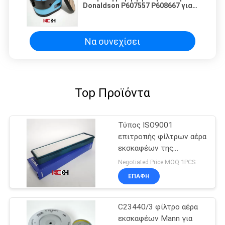
Donaldson P607557 P608667 για
το φορτηγό
Να συνεχίσει
Top Προϊόντα
Τύπος ISO9001
επιτροπής φίλτρων αέρα
εκσκαφέων της
εγκεκριμένος
Negotiated Price MOQ:1PCS
ΕΠΑΦΉ
C23440/3 φίλτρο αέρα
εκσκαφέων Mann για