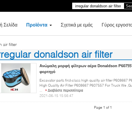
Sea
ή Σελίδα
Προϊόντα
Σχετικά με εμάς
Γύρος εργοστ
air filter
rregular donaldson air filter
)
Ανώμαλη μορφή φίλτρων αέρα Donaldson P607557
φορτηγό
Excavator parts first-class high quality air filter P608667
High Quality Air Filter P608667 P607557 For Truck We ,
...
Διαβάστε περισσότερα
2021-06-15 15:56:47
Page 1 of 1