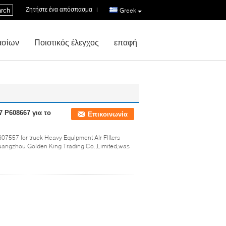
Ζητήστε ένα απόσπασμα
|
rch
Greek
ασίων
Ποιοτικός έλεγχος
επαφή
 P608667 για το
Επικοινωνία
 P607557 for truck Heavy Equipment Air Filters
Guangzhou Golden King Trading Co.,Limited,was