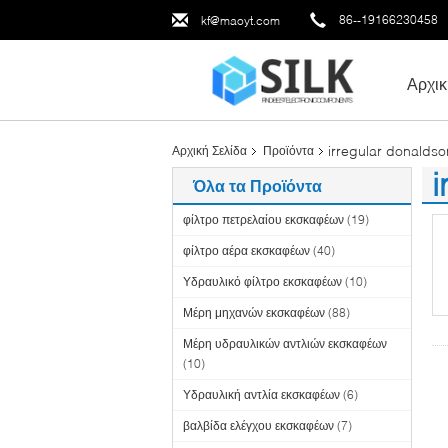
86--19166230458
kf@maoyt.com
Αρχικ
irregular donaldson 
Αρχική Σελίδα
Προϊόντα
i
Όλα τα Προϊόντα
(1
φίλτρο πετρελαίου εκσκαφέων
(19)
φίλτρο αέρα εκσκαφέων
(40)
Υδραυλικό φίλτρο εκσκαφέων
(10)
Μέρη μηχανών εκσκαφέων
(88)
Μέρη υδραυλικών αντλιών εκσκαφέων
(10)
Υδραυλική αντλία εκσκαφέων
(6)
βαλβίδα ελέγχου εκσκαφέων
(7)