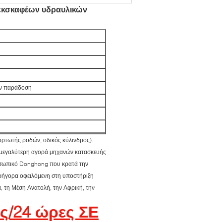
 εκσκαφέων υδραυλικών
ην παράδοση
ορτωτής ροδών, οδικός κύλινδρος).
μεγαλύτερη αγορά μηχανών κατασκευής
ροσωπικό Donghong που κρατά την
 γρήγορα οφειλόμενη στη υποστήριξη
, τη Μέση Ανατολή, την Αφρική, την
ς/
24
ώρες ΣΕ