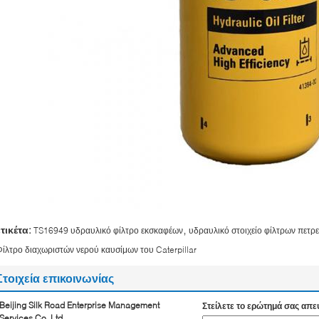
,
ετικέτα:
TS16949 υδραυλικό φίλτρο εκσκαφέων
υδραυλικό στοιχείο φίλτρων πετρ
ίλτρο διαχωριστών νερού καυσίμων του Caterpillar
Στοιχεία επικοινωνίας
Beijing Silk Road Enterprise Management
Στείλετε το ερώτημά σας απε
Services Co.,Ltd.