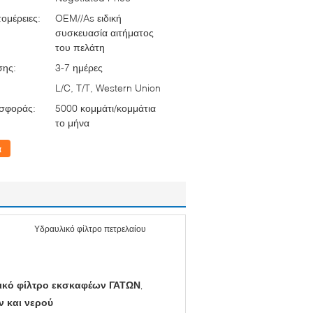
ομέρειες:
OEM//As ειδική
συσκευασία αιτήματος
του πελάτη
σης:
3-7 ημέρες
L/C, T/T, Western Union
σφοράς:
5000 κομμάτι/κομμάτια
το μήνα
α
Υδραυλικό φίλτρο πετρελαίου
ικό φίλτρο εκσκαφέων ΓΑΤΩΝ
,
 και νερού