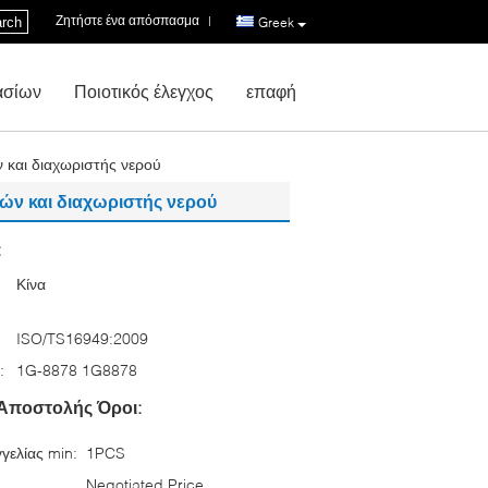
Ζητήστε ένα απόσπασμα
|
rch
Greek
ασίων
Ποιοτικός έλεγχος
επαφή
 και διαχωριστής νερού
ών και διαχωριστής νερού
:
Κίνα
ISO/TS16949:2009
:
1G-8878 1G8878
Αποστολής Όροι:
γελίας min:
1PCS
Negotiated Price