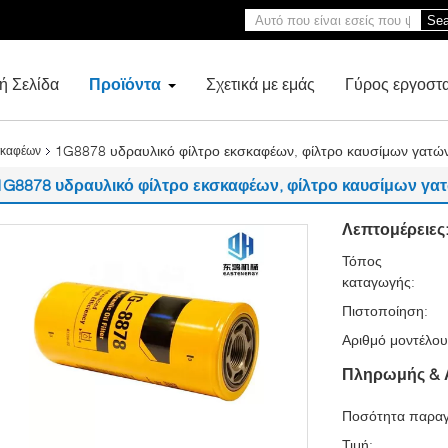
Sea
ή Σελίδα
Προϊόντα
Σχετικά με εμάς
Γύρος εργοστ
1G8878 υδραυλικό φίλτρο εκσκαφέων, φίλτρο καυσίμων γατών
σκαφέων
1G8878 υδραυλικό φίλτρο εκσκαφέων, φίλτρο καυσίμων γατ
Λεπτομέρειες
Τόπος
καταγωγής:
Πιστοποίηση:
Αριθμό μοντέλου
Πληρωμής & 
Ποσότητα παραγ
Τιμή: