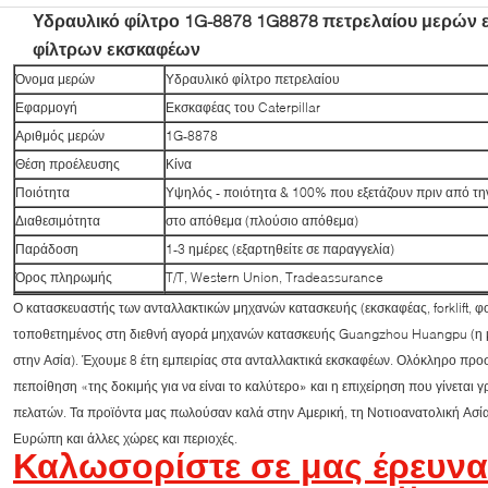
Υδραυλικό φίλτρο 1G-8878 1G8878 πετρελαίου μερών
φίλτρων εκσκαφέων
Όνομα μερών
Υδραυλικό φίλτρο πετρελαίου
Εφαρμογή
Εκσκαφέας του Caterpillar
Αριθμός μερών
1G-8878
Θέση προέλευσης
Κίνα
Ποιότητα
Υψηλός - ποιότητα & 100% που εξετάζουν πριν από τ
Διαθεσιμότητα
στο απόθεμα (πλούσιο απόθεμα)
Παράδοση
1-3 ημέρες (εξαρτηθείτε σε παραγγελία)
Όρος πληρωμής
T/T, Western Union, Tradeassurance
Ο κατασκευαστής των ανταλλακτικών μηχανών κατασκευής (εκσκαφέας, forklift, φ
τοποθετημένος στη διεθνή αγορά μηχανών κατασκευής Guangzhou Huangpu (η 
στην Ασία). Έχουμε 8 έτη εμπειρίας στα ανταλλακτικά εκσκαφέων. Ολόκληρο π
πεποίθηση «της δοκιμής για να είναι το καλύτερο» και η επιχείρηση που γίνεται
πελατών. Τα προϊόντα μας πωλούσαν καλά στην Αμερική, τη Νοτιοανατολική Ασία
Ευρώπη και άλλες χώρες και περιοχές.
Καλωσορίστε σε μας έρευνα