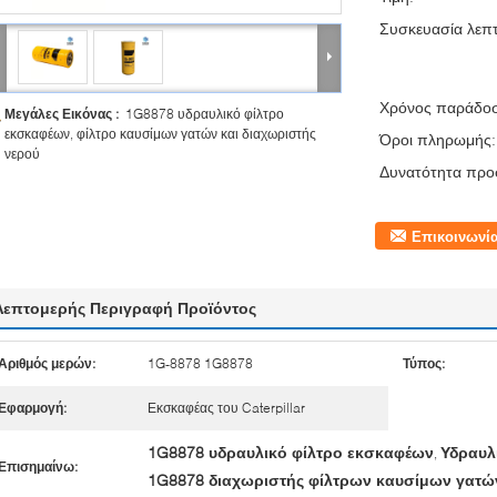
Συσκευασία λεπτ
Χρόνος παράδο
Μεγάλες Εικόνας :
1G8878 υδραυλικό φίλτρο
εκσκαφέων, φίλτρο καυσίμων γατών και διαχωριστής
Όροι πληρωμής:
νερού
Δυνατότητα προ
Επικοινωνί
Λεπτομερής Περιγραφή Προϊόντος
Αριθμός μερών:
1G-8878 1G8878
Τύπος:
Εφαρμογή:
Εκσκαφέας του Caterpillar
1G8878 υδραυλικό φίλτρο εκσκαφέων
Υδραυλ
,
Επισημαίνω:
1G8878 διαχωριστής φίλτρων καυσίμων γατών