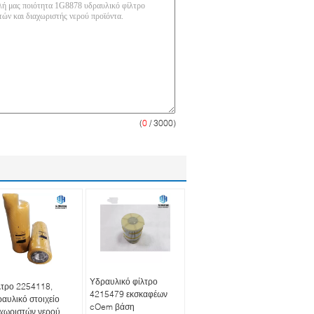
(
0
/ 3000)
Υδραυλικό φίλτρο
λτρο 2254118,
4215479 εκσκαφέων
αυλικό στοιχείο
cOem βάση
αχωριστών νερού