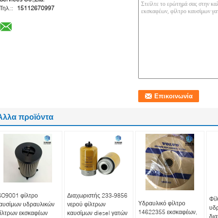
Τηλ.::
15112670997
Άλλα προϊόντα
SO9001 φίλτρο
Διαχωριστής 233-9856
Φί
Υδραυλικό φίλτρο
αυσίμων υδραυλικών
νερού φίλτρων
υδρ
14622355 εκσκαφέων,
ίλτρων εκσκαφέων
καυσίμων diesel γατών
δι