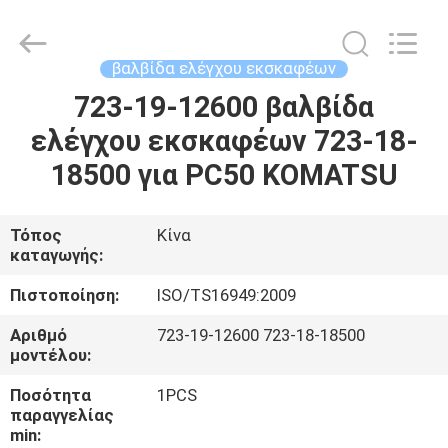
Silk
Road
Enterprise
Management
Services
βαλβίδα ελέγχου εκσκαφέων
Co.,Ltd..
All
Rights
723-19-12600 βαλβίδα
ΣΠΊΤΙ
Reserved.
ελέγχου εκσκαφέων 723-18-
ΠΡΟΪΌΝΤΑ
18500 για PC50 KOMATSU
ΠΕΡΊΠΟΥ
Τόπος
Κίνα
καταγωγής:
ΕΜΕΊΣ
Πιστοποίηση:
ISO/TS16949:2009
ΓΎΡΟΣ
Αριθμό
723-19-12600 723-18-18500
μοντέλου:
ΕΡΓΟΣΤΑΣΊΩΝ
Ποσότητα
1PCS
παραγγελίας
ΠΟΙΟΤΙΚΌΣ
min: