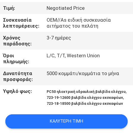
ΈΛΕΓΧΟΣ
Τιμή:
Negotiated Price
Συσκευασία
OEM//As ειδική συσκευασία
SITEMAP
λεπτομέρειες:
αιτήματος του πελάτη
Χρόνος
3-7 ημέρες
PRIVACY
παράδοσης:
POLICY
Όροι
L/C, T/T, Western Union
πληρωμής:
Δυνατότητα
5000 κομμάτι/κομμάτια το μήνα
προσφοράς:
Υψηλό φως:
,
PC50 ηλεκτρική υδραυλική βαλβίδα ελέγχου
,
723-19-12600 βαλβίδα ελέγχου εκσκαφέων
723-18-18500 βαλβίδα ελέγχου εκσκαφέων
ΚΑΛΎΤΕΡΗ ΤΙΜΉ