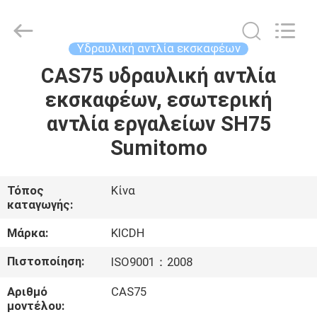
Silk
Road
Enterprise
Management
Services
Υδραυλική αντλία εκσκαφέων
Co.,Ltd..
All
Rights
CAS75 υδραυλική αντλία
ΣΠΊΤΙ
Reserved.
εκσκαφέων, εσωτερική
ΠΡΟΪΌΝΤΑ
αντλία εργαλείων SH75
Sumitomo
ΠΕΡΊΠΟΥ
ΕΜΕΊΣ
Τόπος
Κίνα
καταγωγής:
ΓΎΡΟΣ
Μάρκα:
KICDH
ΕΡΓΟΣΤΑΣΊΩΝ
Πιστοποίηση:
ISO9001：2008
Αριθμό
CAS75
ΠΟΙΟΤΙΚΌΣ
μοντέλου: