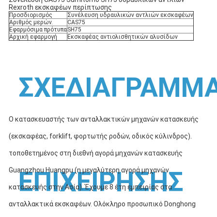
Rexroth εκσκαφέων περίπτωσης
Προσδιορισμός
Συνέλευση υδραυλικών αντλιών εκσκαφέων
Αριθμός μερών.
CAS75
Εφαρμόσιμα πρότυπα
SH75
Αρχική εφαρμογή
Εκσκαφέας αντιολισθητικών αλυσίδων
ΣΧΕΔΙΑΓΡΑΜΜ
Ο κατασκευαστής των ανταλλακτικών μηχανών κατασκευής
(εκσκαφέας, forklift, φορτωτής ροδών, οδικός κύλινδρος).
τοποθετημένος στη διεθνή αγορά μηχανών κατασκευής
Guangzhou Huangpu (η μεγαλύτερη αγορά μηχανών
ΕΠΙΧΕΙΡΗΣΗΣ
κατασκευής στην Ασία). Έχουμε 8 έτη εμπειρίας στα
ανταλλακτικά εκσκαφέων. Ολόκληρο προσωπικό Donghong