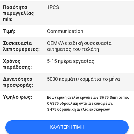
ΈΛΕΓΧΟΣ
Ποσότητα
1PCS
παραγγελίας
min:
SITEMAP
Τιμή:
Communication
PRIVACY
Συσκευασία
OEM//As ειδική συσκευασία
λεπτομέρειες:
αιτήματος του πελάτη
POLICY
Χρόνος
5-15 ημέρα εργασίας
παράδοσης:
Δυνατότητα
5000 κομμάτι/κομμάτια το μήνα
προσφοράς:
Υψηλό φως:
,
Εσωτερική αντλία εργαλείων SH75 Sumitomo
,
CAS75 υδραυλική αντλία εκσκαφέων
SH75 υδραυλική αντλία εκσκαφέων
ΚΑΛΎΤΕΡΗ ΤΙΜΉ